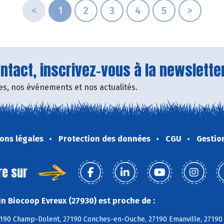
<
1
2
3
4
5
>
tact, inscrivez-vous à la newsletter
fres, nos événements et nos actualités.
ons légales
Protection des données
CGU
Gestio
re sur
n Biocoop Evreux (27930) est proche de :
7190 Champ-Dolent, 27190 Conches-en-Ouche, 27190 Emanville, 27190 