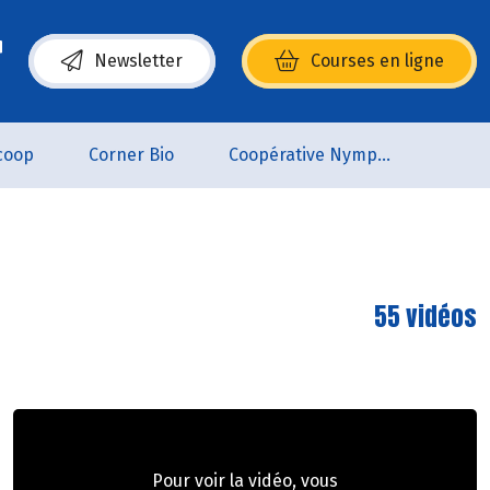
Newsletter
Courses en ligne
(s’ouvre dans une nouvelle fenêtre)
coop
Corner Bio
Coopérative Nymphéa
55 vidéos
Pour voir la vidéo, vous