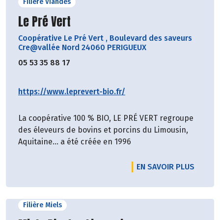
Filière Viandes
Découvrir le producteur
Le Pré Vert
Coopérative Le Pré Vert
,
Boulevard des saveurs
Cre@vallée Nord 24060 PERIGUEUX
05 53 35 88 17
https://www.leprevert-bio.fr/
La coopérative 100 % BIO, LE PRÉ VERT regroupe
des éleveurs de bovins et porcins du Limousin,
Aquitaine… a été créée en 1996
EN SAVOIR PLUS
Filière Miels