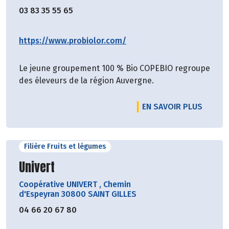
03 83 35 55 65
https://www.probiolor.com/
Le jeune groupement 100 % Bio COPEBIO regroupe
des éleveurs de la région Auvergne.
EN SAVOIR PLUS
Filière Fruits et légumes
Découvrir le producteur
Univert
Coopérative UNIVERT
,
Chemin
d'Espeyran 30800 SAINT GILLES
04 66 20 67 80