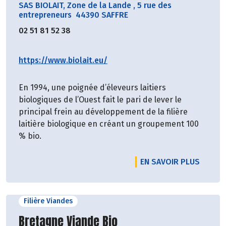
SAS BIOLAIT, Zone de la Lande
,
5 rue des
entrepreneurs 44390 SAFFRE
02 51 81 52 38
https://www.biolait.eu/
En 1994, une poignée d’éleveurs laitiers
biologiques de l’Ouest fait le pari de lever le
principal frein au développement de la filière
laitière biologique en créant un groupement 100
% bio.
EN SAVOIR PLUS
Filière Viandes
Découvrir le producteur
Bretagne Viande Bio