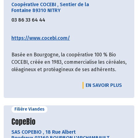
Coopérative COCEBI
,
Sentier de la
Fontaine 89310 NITRY
03 86 33 64 44
https://www.cocebi.com/
Basée en Bourgogne, la coopérative 100 % Bio
COCEBI, créée en 1983, commercialise les céréales,
oléagineux et protéagineux de ses adhérents.
EN SAVOIR PLUS
Filière Viandes
Découvrir le producteur
CopeBio
SAS COPEBIO
,
18 Rue Albert
Roudreux 03160 BOURBON L'ARCHAMBAULT