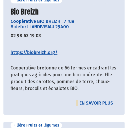
Filière Fruits et légumes
Découvrir le producteur
Bio Breizh
Coopérative BIO BREIZH
,
7 rue
Bidefort LANDIVISIAU 29400
02 98 63 19 03
https://biobreizh.org/
Coopérative bretonne de 66 fermes encadrant les
pratiques agricoles pour une bio cohérente. Elle
produit des carottes, pommes de terre, choux-
fleurs, brocolis et échalotes BIO.
EN SAVOIR PLUS
Filière Fruits et légumes