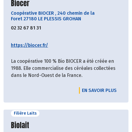
Découvrir le producteur
Biocer
Coopérative BIOCER
,
240 chemin de la
Foret 27180 LE PLESSIS GROHAN
02 32 67 81 31
https://biocer.fr/
La coopérative 100 % Bio BIOCER a été créée en
1988. Elle commercialise des céréales collectées
dans le Nord-Ouest de la France.
EN SAVOIR PLUS
Filière Laits
Découvrir le producteur
Biolait