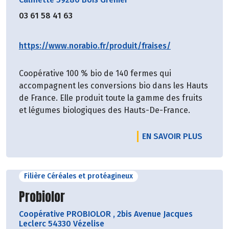
03 61 58 41 63
https://www.norabio.fr/produit/fraises/
Coopérative 100 % bio de 140 fermes qui
accompagnent les conversions bio dans les Hauts
de France. Elle produit toute la gamme des fruits
et légumes biologiques des Hauts-De-France.
EN SAVOIR PLUS
Filière Céréales et protéagineux
Découvrir le producteur
Probiolor
Coopérative PROBIOLOR
,
2bis Avenue Jacques
Leclerc 54330 Vézelise