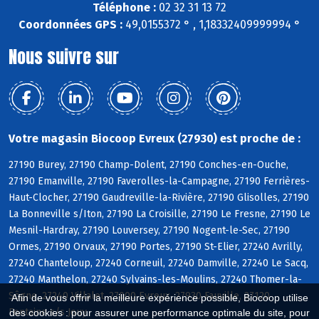
Téléphone :
02 32 31 13 72
Coordonnées GPS :
49,0155372 ° , 1,18332409999994 °
Nous suivre sur
Votre magasin Biocoop Evreux (27930) est proche de :
27190 Burey, 27190 Champ-Dolent, 27190 Conches-en-Ouche,
27190 Emanville, 27190 Faverolles-la-Campagne, 27190 Ferrières-
Haut-Clocher, 27190 Gaudreville-la-Rivière, 27190 Glisolles, 27190
La Bonneville s/Iton, 27190 La Croisille, 27190 Le Fresne, 27190 Le
Mesnil-Hardray, 27190 Louversey, 27190 Nogent-le-Sec, 27190
Ormes, 27190 Orvaux, 27190 Portes, 27190 St-Elier, 27240 Avrilly,
27240 Chanteloup, 27240 Corneuil, 27240 Damville, 27240 Le Sacq,
27240 Manthelon, 27240 Sylvains-les-Moulins, 27240 Thomer-la-
Sôgne, 27240 Villalet, 27000 Evreux, 27930 Fauville, 27120
Afin de vous offrir la meilleure expérience possible, Biocoop utilise
Fontaine s/s Jouy
des cookies : pour assurer une performance optimale du site, pour