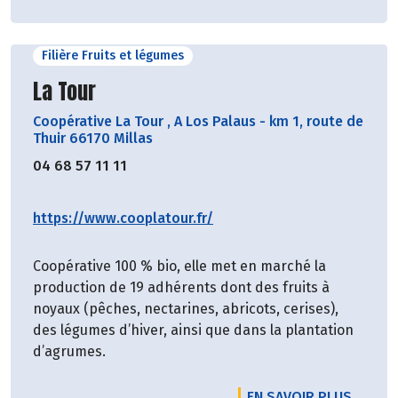
Filière Fruits et légumes
Découvrir le producteur
La Tour
Coopérative La Tour
,
A Los Palaus - km 1, route de
Thuir 66170 Millas
04 68 57 11 11
https://www.cooplatour.fr/
Coopérative 100 % bio, elle met en marché la
production de 19 adhérents dont des fruits à
noyaux (pêches, nectarines, abricots, cerises),
des légumes d’hiver, ainsi que dans la plantation
d’agrumes.
EN SAVOIR PLUS