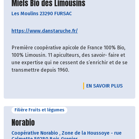
Découvrir le producteur
Miels Bio des Limousins
Les Moulins 23290 FURSAC
https://www.danstaruche.fr/
Première coopérative apicole de France 100% Bio,
100% Limousin. 11 apiculteurs, des savoir- faire et
une expertise qui ne cessent de s’enrichir et de se
transmettre depuis 1960.
EN SAVOIR PLUS
Filière Fruits et légumes
Découvrir le producteur
Norabio
Coopérative Norabio
,
Zone de la Houssoye - rue
Calmette 59280 Bois Grenier