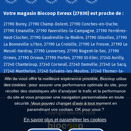
Votre magasin Biocoop Evreux (27930) est proche de :
27190 Burey, 27190 Champ-Dolent, 27190 Conches-en-Ouche,
27190 Emanville, 27190 Faverolles-la-Campagne, 27190 Ferrières-
Haut-Clocher, 27190 Gaudreville-la-Rivière, 27190 Glisolles, 27190
La Bonneville s/Iton, 27190 La Croisille, 27190 Le Fresne, 27190 Le
Mesnil-Hardray, 27190 Louversey, 27190 Nogent-le-Sec, 27190
Ormes, 27190 Orvaux, 27190 Portes, 27190 St-Elier, 27240 Avrilly,
27240 Chanteloup, 27240 Corneuil, 27240 Damville, 27240 Le Sacq,
27240 Manthelon, 27240 Sylvains-les-Moulins, 27240 Thomer-la-
Sôgne, 27240 Villalet, 27000 Evreux, 27930 Fauville, 27120
Afin de vous offrir la meilleure expérience possible, Biocoop utilise
Fontaine s/s Jouy
des cookies : pour assurer une performance optimale du site, pour
récolter des statistiques afin d'analyser le trafic et la performance
du site et vous proposer une navigation personnalisée en toute
sécurité. Vous pouvez changer d'avis à tout moment en
Biocoop.fr
Le réseau Biocoop
paramétrant vos cookies. OK pour vous ?
Copyright Biocoop 2026
En savoir plus et paramétrer les cookies