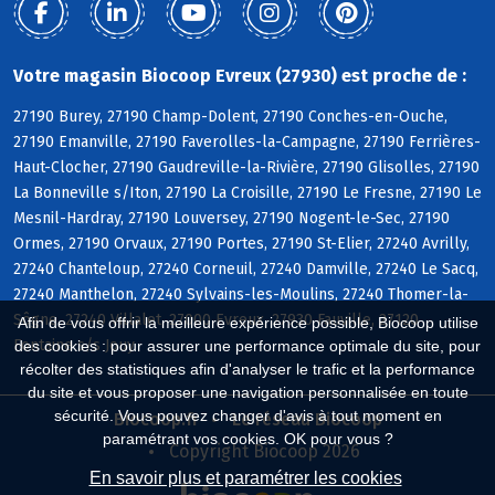
Votre magasin Biocoop Evreux (27930) est proche de :
27190 Burey, 27190 Champ-Dolent, 27190 Conches-en-Ouche,
27190 Emanville, 27190 Faverolles-la-Campagne, 27190 Ferrières-
Haut-Clocher, 27190 Gaudreville-la-Rivière, 27190 Glisolles, 27190
La Bonneville s/Iton, 27190 La Croisille, 27190 Le Fresne, 27190 Le
Mesnil-Hardray, 27190 Louversey, 27190 Nogent-le-Sec, 27190
Ormes, 27190 Orvaux, 27190 Portes, 27190 St-Elier, 27240 Avrilly,
27240 Chanteloup, 27240 Corneuil, 27240 Damville, 27240 Le Sacq,
27240 Manthelon, 27240 Sylvains-les-Moulins, 27240 Thomer-la-
Sôgne, 27240 Villalet, 27000 Evreux, 27930 Fauville, 27120
Afin de vous offrir la meilleure expérience possible, Biocoop utilise
Fontaine s/s Jouy
des cookies : pour assurer une performance optimale du site, pour
récolter des statistiques afin d'analyser le trafic et la performance
du site et vous proposer une navigation personnalisée en toute
sécurité. Vous pouvez changer d'avis à tout moment en
Biocoop.fr
Le réseau Biocoop
paramétrant vos cookies. OK pour vous ?
Copyright Biocoop 2026
En savoir plus et paramétrer les cookies