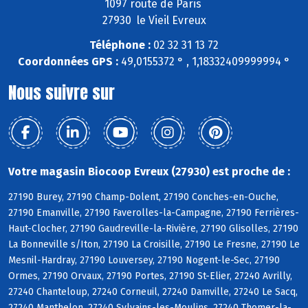
1097 route de Paris
27930 le Vieil Evreux
Téléphone :
02 32 31 13 72
Coordonnées GPS :
49,0155372 ° , 1,18332409999994 °
Nous suivre sur
Votre magasin Biocoop Evreux (27930) est proche de :
27190 Burey, 27190 Champ-Dolent, 27190 Conches-en-Ouche,
27190 Emanville, 27190 Faverolles-la-Campagne, 27190 Ferrières-
Haut-Clocher, 27190 Gaudreville-la-Rivière, 27190 Glisolles, 27190
La Bonneville s/Iton, 27190 La Croisille, 27190 Le Fresne, 27190 Le
Mesnil-Hardray, 27190 Louversey, 27190 Nogent-le-Sec, 27190
Ormes, 27190 Orvaux, 27190 Portes, 27190 St-Elier, 27240 Avrilly,
27240 Chanteloup, 27240 Corneuil, 27240 Damville, 27240 Le Sacq,
27240 Manthelon, 27240 Sylvains-les-Moulins, 27240 Thomer-la-