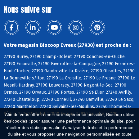
Nous suivre sur
Votre magasin Biocoop Evreux (27930) est proche de :
27190 Burey, 27190 Champ-Dolent, 27190 Conches-en-Ouche,
27190 Emanville, 27190 Faverolles-la-Campagne, 27190 Ferrières-
Haut-Clocher, 27190 Gaudreville-la-Rivière, 27190 Glisolles, 27190
La Bonneville s/Iton, 27190 La Croisille, 27190 Le Fresne, 27190 Le
Mesnil-Hardray, 27190 Louversey, 27190 Nogent-le-Sec, 27190
Ormes, 27190 Orvaux, 27190 Portes, 27190 St-Elier, 27240 Avrilly,
27240 Chanteloup, 27240 Corneuil, 27240 Damville, 27240 Le Sacq,
27240 Manthelon, 27240 Sylvains-les-Moulins, 27240 Thomer-la-
Sôgne, 27240 Villalet, 27000 Evreux, 27930 Fauville, 27120
Afin de vous offrir la meilleure expérience possible, Biocoop utilise
Fontaine s/s Jouy
des cookies : pour assurer une performance optimale du site, pour
récolter des statistiques afin d'analyser le trafic et la performance
du site et vous proposer une navigation personnalisée en toute