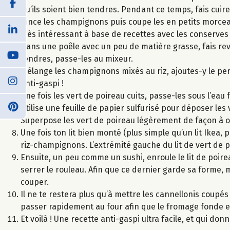
qu’ils soient bien tendres. Pendant ce temps, fais cuire
Rince les champignons puis coupe les en petits morceaux
très intéressant à base de recettes avec les conserves 
Dans une poêle avec un peu de matière grasse, fais reve
tendres, passe-les au mixeur.
Mélange les champignons mixés au riz, ajoutes-y le per
anti-gaspi !
Une fois les vert de poireau cuits, passe-les sous l’eau 
Utilise une feuille de papier sulfurisé pour déposer les vert
Superpose les vert de poireau légèrement de façon à o
Une fois ton lit bien monté (plus simple qu’un lit Ikea,
riz-champignons. L’extrémité gauche du lit de vert de 
Ensuite, un peu comme un sushi, enroule le lit de poir
serrer le rouleau. Afin que ce dernier garde sa forme, m
couper.
Il ne te restera plus qu’à mettre les cannellonis coupés 
passer rapidement au four afin que le fromage fonde et
Et voilà ! Une recette anti-gaspi ultra facile, et qui don