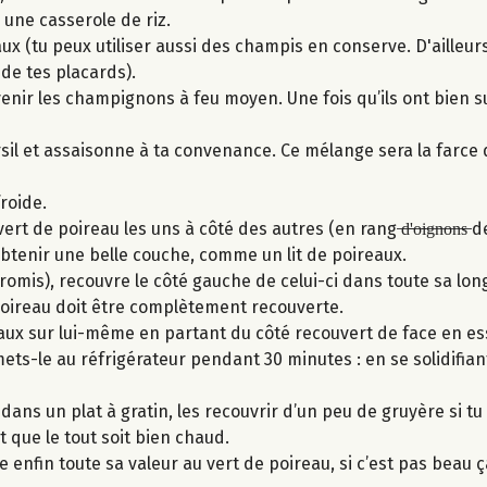
 une casserole de riz.
 (tu peux utiliser aussi des champis en conserve. D'ailleurs, 
de tes placards).
nir les champignons à feu moyen. Une fois qu’ils ont bien su
sil et assaisonne à ta convenance. Ce mélange sera la farce 
froide.
 de poireau les uns à côté des autres (en rang ̶d̶'̶o̶i̶g̶n̶o̶n̶s̶ 
btenir une belle couche, comme un lit de poireaux.
 promis), recouvre le côté gauche de celui-ci dans toute sa lon
poireau doit être complètement recouverte.
eaux sur lui-même en partant du côté recouvert de face en e
ets-le au réfrigérateur pendant 30 minutes : en se solidifiant,
dans un plat à gratin, les recouvrir d’un peu de gruyère si tu 
 que le tout soit bien chaud.
ne enfin toute sa valeur au vert de poireau, si c’est pas beau ç