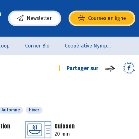
Newsletter
Courses en ligne
(s’ouvre dans une nouvelle fenêtre)
coop
Corner Bio
Coopérative Nymphéa
Partager sur
Automne
Hiver
tion
Cuisson
20 min