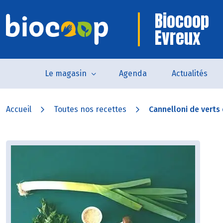
Biocoop
Evreux
Le magasin
Agenda
Actualités
Accueil
Toutes nos recettes
Cannelloni de verts