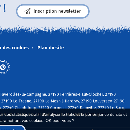
 !
Inscription newsletter
n des cookies
Plan du site
Faverolles-la-Campagne, 27190 Ferrières-Haut-Clocher, 27190
le, 27190 Le Fresne, 27190 Le Mesnil-Hardray, 27190 Louversey, 27190
y, 27240 Chanteloup, 27240 Corneuil, 27240 Damville, 27240 Le Sacq,
27000 Evreux, 27930 Fauville, 27120 Fontaine s/s Jouy
 des statistiques afin d'analyser le trafic et la performance du site et
paramétrant vos cookies. OK pour vous ?