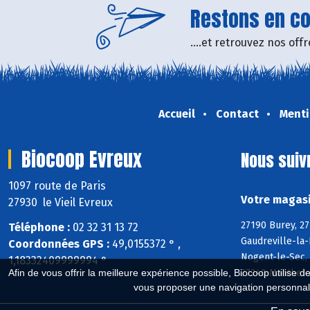
Restons en con
....et retrouvez nos of
Accueil
Contact
Menti
Biocoop Evreux
Nous suiv
1097 route de Paris
Votre magasi
27930 le Vieil Evreux
27190 Burey, 2
Téléphone :
02 32 31 13 72
Gaudreville-la-
Coordonnées GPS :
49,0155372 ° ,
Nogent-le-Sec, 
1,18332409999994 °
27240 Manthelon
Afin de vous offrir la meilleure expérience possible, Biocoop utilise d
vous proposer une navigation personnal