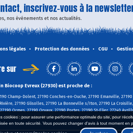
tact, inscrivez-vous à la newsletter
fres, nos événements et nos actualités.
ons légales
Protection des données
CGU
Gestio
re sur
n Biocoop Evreux (27930) est proche de :
7190 Champ-Dolent, 27190 Conches-en-Ouche, 27190 Emanville, 27190 
Rivière, 27190 Glisolles, 27190 La Bonneville s/Iton, 27190 La Croisil
27190 Ormes, 27190 Orvaux, 27190 Portes, 27190 St-Elier, 27240 Avrill
, 27240 Sylvains-les-Moulins, 27240 Thomer-la-Sôgne, 27240 Villalet, 
es cookies : pour assurer une performance optimale du site, pour récolter
isée en toute sécurité. Vous pouvez changer d'avis à tout moment en 