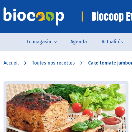
Biocoop E
Le magasin
Agenda
Actualités
Accueil
Toutes nos recettes
Cake tomate jambo