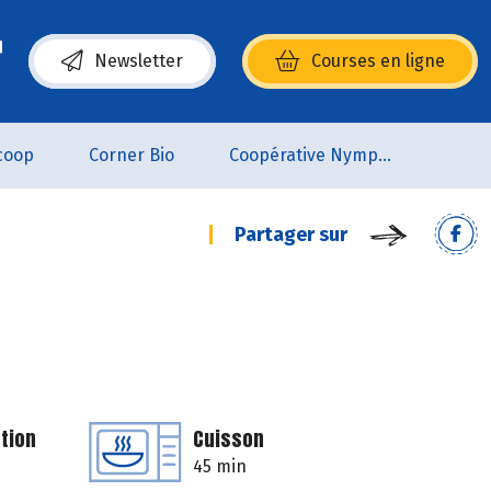
Newsletter
Courses en ligne
(s’ouvre dans une nouvelle fenêtre)
coop
Corner Bio
Coopérative Nymphéa
Partager sur
tion
Cuisson
45 min