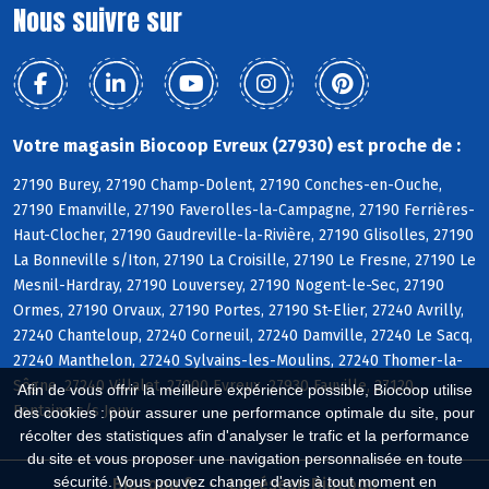
Nous suivre sur
Votre magasin Biocoop Evreux (27930) est proche de :
27190 Burey, 27190 Champ-Dolent, 27190 Conches-en-Ouche,
27190 Emanville, 27190 Faverolles-la-Campagne, 27190 Ferrières-
Haut-Clocher, 27190 Gaudreville-la-Rivière, 27190 Glisolles, 27190
La Bonneville s/Iton, 27190 La Croisille, 27190 Le Fresne, 27190 Le
Mesnil-Hardray, 27190 Louversey, 27190 Nogent-le-Sec, 27190
Ormes, 27190 Orvaux, 27190 Portes, 27190 St-Elier, 27240 Avrilly,
27240 Chanteloup, 27240 Corneuil, 27240 Damville, 27240 Le Sacq,
27240 Manthelon, 27240 Sylvains-les-Moulins, 27240 Thomer-la-
Sôgne, 27240 Villalet, 27000 Evreux, 27930 Fauville, 27120
Afin de vous offrir la meilleure expérience possible, Biocoop utilise
Fontaine s/s Jouy
des cookies : pour assurer une performance optimale du site, pour
récolter des statistiques afin d'analyser le trafic et la performance
du site et vous proposer une navigation personnalisée en toute
sécurité. Vous pouvez changer d'avis à tout moment en
Biocoop.fr
Le réseau Biocoop