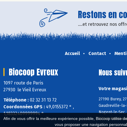
Restons en con
....et retrouvez nos of
Accueil
Contact
Menti
Biocoop Evreux
Nous suiv
1097 route de Paris
Votre magasi
27930 le Vieil Evreux
27190 Burey, 2
Téléphone :
02 32 31 13 72
Gaudreville-la-
Coordonnées GPS :
49,0155372 ° ,
Nogent-le-Sec, 
1,18332409999994 °
27240 Manthelon
Afin de vous offrir la meilleure expérience possible, Biocoop utilise d
vous proposer une navigation personnal