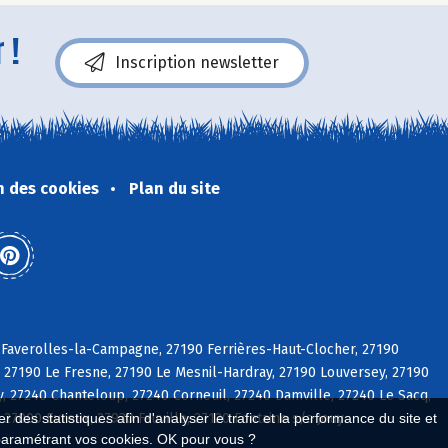
 !
Inscription newsletter
n des cookies
Plan du site
Faverolles-la-Campagne, 27190 Ferrières-Haut-Clocher, 27190
le, 27190 Le Fresne, 27190 Le Mesnil-Hardray, 27190 Louversey, 27190
y, 27240 Chanteloup, 27240 Corneuil, 27240 Damville, 27240 Le Sacq,
27000 Evreux, 27930 Fauville, 27120 Fontaine s/s Jouy
 des statistiques afin d'analyser le trafic et la performance du site et
paramétrant vos cookies. OK pour vous ?