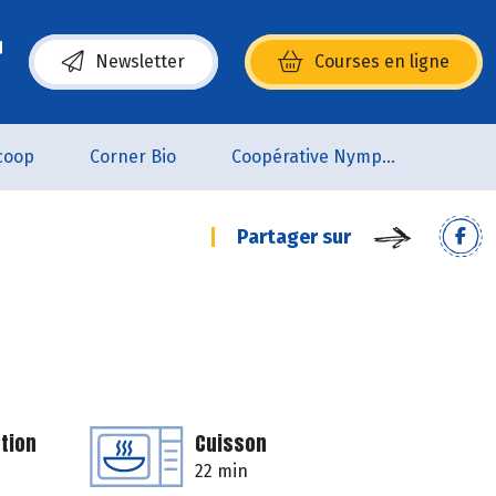
Newsletter
Courses en ligne
(s’ouvre dans une nouvelle fenêtre)
coop
Corner Bio
Coopérative Nymphéa
Partager sur
tion
Cuisson
22 min