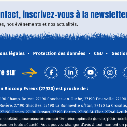
tact, inscrivez-vous à la newsletter
fres, nos événements et nos actualités.
ons légales
Protection des données
CGU
Gestio
re sur
n Biocoop Evreux (27930) est proche de :
7190 Champ-Dolent, 27190 Conches-en-Ouche, 27190 Emanville, 27190 
Rivière, 27190 Glisolles, 27190 La Bonneville s/Iton, 27190 La Croisil
27190 Ormes, 27190 Orvaux, 27190 Portes, 27190 St-Elier, 27240 Avrill
, 27240 Sylvains-les-Moulins, 27240 Thomer-la-Sôgne, 27240 Villalet, 
es cookies : pour assurer une performance optimale du site, pour récolter
isée en toute sécurité. Vous pouvez changer d'avis à tout moment en 