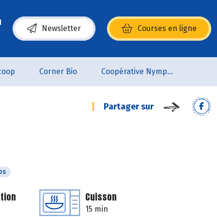
Newsletter
Courses en ligne
(s’ouvre dans une nouvelle fenêtre)
coop
Corner Bio
Coopérative Nymphéa
Partager sur
ps
tion
Cuisson
15 min