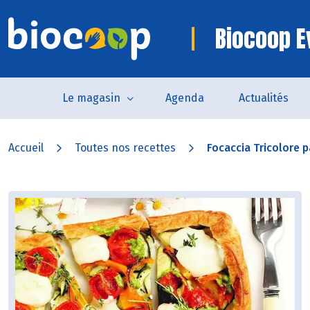
Biocoop E
Le magasin
Agenda
Actualités
Accueil
Toutes nos recettes
Focaccia Tricolore p