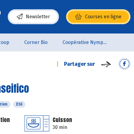
Newsletter
Courses en ligne
(s’ouvre dans une nouvelle fenêtre)
coop
Corner Bio
Coopérative Nymphéa
Partager sur
seifico
rien
Eté
tion
Cuisson
30 min