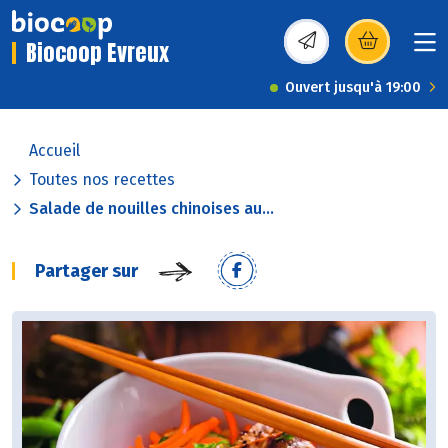
Biocoop Evreux
(s’ouvre dans une nou
Ouvert jusqu'à 19:00
Accueil
Toutes nos recettes
Salade de nouilles chinoises au...
Partager sur