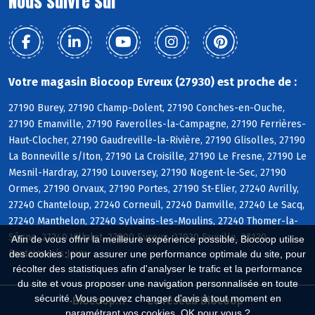
Nous suivre sur
Votre magasin Biocoop Evreux (27930) est proche de :
27190 Burey, 27190 Champ-Dolent, 27190 Conches-en-Ouche,
27190 Emanville, 27190 Faverolles-la-Campagne, 27190 Ferrières-
Haut-Clocher, 27190 Gaudreville-la-Rivière, 27190 Glisolles, 27190
La Bonneville s/Iton, 27190 La Croisille, 27190 Le Fresne, 27190 Le
Mesnil-Hardray, 27190 Louversey, 27190 Nogent-le-Sec, 27190
Ormes, 27190 Orvaux, 27190 Portes, 27190 St-Elier, 27240 Avrilly,
27240 Chanteloup, 27240 Corneuil, 27240 Damville, 27240 Le Sacq,
27240 Manthelon, 27240 Sylvains-les-Moulins, 27240 Thomer-la-
Sôgne, 27240 Villalet, 27000 Evreux, 27930 Fauville, 27120
Afin de vous offrir la meilleure expérience possible, Biocoop utilise
Fontaine s/s Jouy
des cookies : pour assurer une performance optimale du site, pour
récolter des statistiques afin d'analyser le trafic et la performance
du site et vous proposer une navigation personnalisée en toute
sécurité. Vous pouvez changer d'avis à tout moment en
Biocoop.fr
Le réseau Biocoop
paramétrant vos cookies. OK pour vous ?