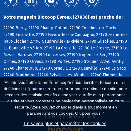
Votre magasin Biocoop Evreux (27930) est proche de :
27190 Burey, 27190 Champ-Dolent, 27190 Conches-en-Ouche,
27190 Emanville, 27190 Faverolles-la-Campagne, 27190 Ferrières-
Haut-Clocher, 27190 Gaudreville-la-Rivière, 27190 Glisolles, 27190
La Bonneville s/Iton, 27190 La Croisille, 27190 Le Fresne, 27190 Le
Mesnil-Hardray, 27190 Louversey, 27190 Nogent-le-Sec, 27190
Ormes, 27190 Orvaux, 27190 Portes, 27190 St-Elier, 27240 Avrilly,
27240 Chanteloup, 27240 Corneuil, 27240 Damville, 27240 Le Sacq,
27240 Manthelon, 27240 Sylvains-les-Moulins, 27240 Thomer-la-
Sôgne, 27240 Villalet, 27000 Evreux, 27930 Fauville, 27120
Afin de vous offrir la meilleure expérience possible, Biocoop utilise
Fontaine s/s Jouy
des cookies : pour assurer une performance optimale du site, pour
récolter des statistiques afin d'analyser le trafic et la performance
du site et vous proposer une navigation personnalisée en toute
sécurité. Vous pouvez changer d'avis à tout moment en
Biocoop.fr
Le réseau Biocoop
paramétrant vos cookies. OK pour vous ?
Copyright Biocoop 2026
En savoir plus et paramétrer les cookies