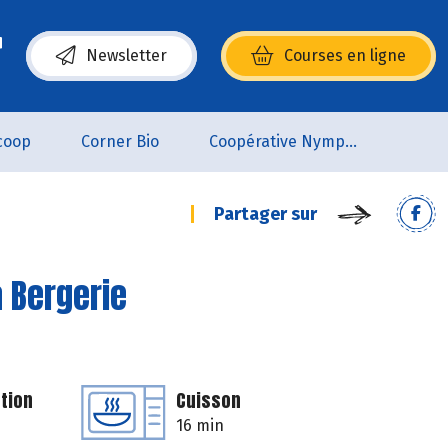
Newsletter
Courses en ligne
(s’ouvre dans une nouvelle fenêtre)
coop
Corner Bio
Coopérative Nymphéa
Partager sur
a Bergerie
tion
Cuisson
16 min