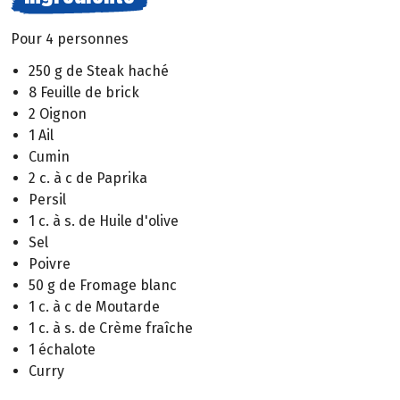
Pour 4 personnes
250 g de Steak haché
8 Feuille de brick
2 Oignon
1 Ail
Cumin
2 c. à c de Paprika
Persil
1 c. à s. de Huile d'olive
Sel
Poivre
50 g de Fromage blanc
1 c. à c de Moutarde
1 c. à s. de Crème fraîche
1 échalote
Curry