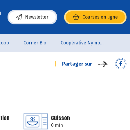
Newsletter
Courses en ligne
(s’ouvre dans une nouvelle fenêtre)
coop
Corner Bio
Coopérative Nymphéa
Partager sur
tion
Cuisson
0 min