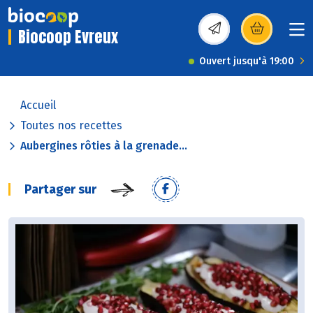
Biocoop Evreux
(s’ouvre dans une nou
Ouvert jusqu'à 19:00
Accueil
Toutes nos recettes
Aubergines rôties à la grenade...
Partager sur