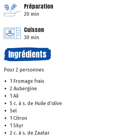
Préparation
20 min
Cuisson
30 min
Ingrédients
Pour 2 personnes
1 Fromage frais
2 Aubergine
1 Ail
5 c. à s. de Huile d'olive
Sel
1 Citron
1 Skyr
2 c. à s. de Zaatar