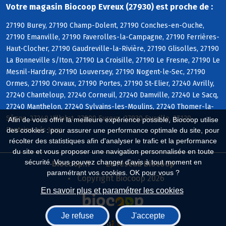
Votre magasin Biocoop Evreux (27930) est proche de :
27190 Burey, 27190 Champ-Dolent, 27190 Conches-en-Ouche,
27190 Emanville, 27190 Faverolles-la-Campagne, 27190 Ferrières-
Haut-Clocher, 27190 Gaudreville-la-Rivière, 27190 Glisolles, 27190
La Bonneville s/Iton, 27190 La Croisille, 27190 Le Fresne, 27190 Le
Mesnil-Hardray, 27190 Louversey, 27190 Nogent-le-Sec, 27190
Ormes, 27190 Orvaux, 27190 Portes, 27190 St-Elier, 27240 Avrilly,
27240 Chanteloup, 27240 Corneuil, 27240 Damville, 27240 Le Sacq,
27240 Manthelon, 27240 Sylvains-les-Moulins, 27240 Thomer-la-
Sôgne, 27240 Villalet, 27000 Evreux, 27930 Fauville, 27120
Afin de vous offrir la meilleure expérience possible, Biocoop utilise
Fontaine s/s Jouy
des cookies : pour assurer une performance optimale du site, pour
récolter des statistiques afin d'analyser le trafic et la performance
du site et vous proposer une navigation personnalisée en toute
sécurité. Vous pouvez changer d'avis à tout moment en
Biocoop.fr
Le réseau Biocoop
paramétrant vos cookies. OK pour vous ?
Copyright Biocoop 2026
En savoir plus et paramétrer les cookies
Je refuse
J'accepte
Réalisé par