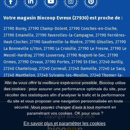
Votre magasin Biocoop Evreux (27930) est proche de :
27190 Burey, 27190 Champ-Dolent, 27190 Conches-en-Ouche,
27190 Emanville, 27190 Faverolles-la-Campagne, 27190 Ferrières-
Haut-Clocher, 27190 Gaudreville-la-Rivière, 27190 Glisolles, 27190
La Bonneville s/Iton, 27190 La Croisille, 27190 Le Fresne, 27190 Le
Mesnil-Hardray, 27190 Louversey, 27190 Nogent-le-Sec, 27190
Ormes, 27190 Orvaux, 27190 Portes, 27190 St-Elier, 27240 Avrilly,
27240 Chanteloup, 27240 Corneuil, 27240 Damville, 27240 Le Sacq,
27240 Manthelon, 27240 Sylvains-les-Moulins, 27240 Thomer-la-
Sôgne, 27240 Villalet, 27000 Evreux, 27930 Fauville, 27120
Afin de vous offrir la meilleure expérience possible, Biocoop utilise
Fontaine s/s Jouy
des cookies : pour assurer une performance optimale du site, pour
récolter des statistiques afin d'analyser le trafic et la performance
du site et vous proposer une navigation personnalisée en toute
sécurité. Vous pouvez changer d'avis à tout moment en
Biocoop.fr
Le réseau Biocoop
paramétrant vos cookies. OK pour vous ?
Copyright Biocoop 2026
En savoir plus et paramétrer les cookies