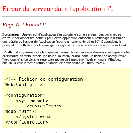
Erreur du serveur dans l'application '/'.
Page Not Found !!
Description :
Une erreur d'application s'est produite sur le serveur. Les paramètres
d'erreur personnalisés actuels pour cette application empêchent l'affichage à distance
des détails de l'erreur de l'application (pour des raisons de sécurité). Cependant, ils
peuvent être affichés par les navigateurs qui s'exécutent sur l'ordinateur serveur local.
Détails =
Pour permettre l'affichage des détails de ce message d'erreur spécifique sur les
ordinateurs distants, créez une balise <customErrors> dans un fichier de configuration
"web.config" situé dans le répertoire racine de l'application Web en cours. Attribuez
ensuite la valeur "off" à l'attribut "mode" de cette balise <customErrors>.
<!-- Fichier de configuration 
Web.Config -->

<configuration>

    <system.web>

        <customErrors 
mode="Off"/>

    </system.web>

</configuration>