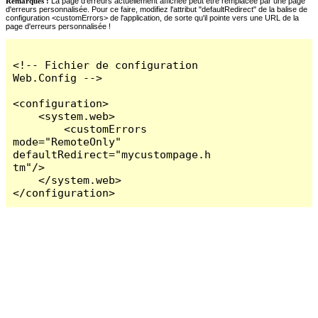
Remarques :
La page d'erreurs actuellement affichée peut être remplacée par une page
d'erreurs personnalisée. Pour ce faire, modifiez l'attribut "defaultRedirect" de la balise de
configuration <customErrors> de l'application, de sorte qu'il pointe vers une URL de la
page d'erreurs personnalisée !
<!-- Fichier de configuration 
Web.Config -->

<configuration>

    <system.web>

        <customErrors 
mode="RemoteOnly" 
defaultRedirect="mycustompage.h
tm"/>

    </system.web>

</configuration>