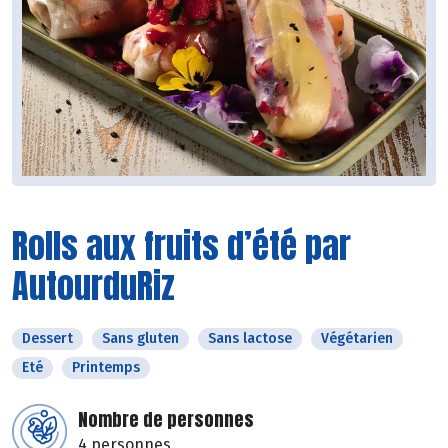
Rolls aux fruits d’été par
AutourduRiz
Dessert
Sans gluten
Sans lactose
Végétarien
Eté
Printemps
Nombre de personnes
4 personnes