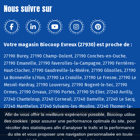
Nous suivre sur
Votre magasin Biocoop Evreux (27930) est proche de :
27190 Burey, 27190 Champ-Dolent, 27190 Conches-en-Ouche,
27190 Emanville, 27190 Faverolles-la-Campagne, 27190 Ferrières-
Haut-Clocher, 27190 Gaudreville-la-Rivière, 27190 Glisolles, 27190
La Bonneville s/Iton, 27190 La Croisille, 27190 Le Fresne, 27190 Le
Mesnil-Hardray, 27190 Louversey, 27190 Nogent-le-Sec, 27190
Ormes, 27190 Orvaux, 27190 Portes, 27190 St-Elier, 27240 Avrilly,
27240 Chanteloup, 27240 Corneuil, 27240 Damville, 27240 Le Sacq,
27240 Manthelon, 27240 Sylvains-les-Moulins, 27240 Thomer-la-
Sôgne, 27240 Villalet, 27000 Evreux, 27930 Fauville, 27120
Afin de vous offrir la meilleure expérience possible, Biocoop utilise
Fontaine s/s Jouy
des cookies : pour assurer une performance optimale du site, pour
récolter des statistiques afin d'analyser le trafic et la performance
du site et vous proposer une navigation personnalisée en toute