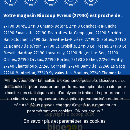
Votre magasin Biocoop Evreux (27930) est proche de :
27190 Burey, 27190 Champ-Dolent, 27190 Conches-en-Ouche,
27190 Emanville, 27190 Faverolles-la-Campagne, 27190 Ferrières-
Haut-Clocher, 27190 Gaudreville-la-Rivière, 27190 Glisolles, 27190
La Bonneville s/Iton, 27190 La Croisille, 27190 Le Fresne, 27190 Le
Mesnil-Hardray, 27190 Louversey, 27190 Nogent-le-Sec, 27190
Ormes, 27190 Orvaux, 27190 Portes, 27190 St-Elier, 27240 Avrilly,
27240 Chanteloup, 27240 Corneuil, 27240 Damville, 27240 Le Sacq,
27240 Manthelon, 27240 Sylvains-les-Moulins, 27240 Thomer-la-
Sôgne, 27240 Villalet, 27000 Evreux, 27930 Fauville, 27120
Afin de vous offrir la meilleure expérience possible, Biocoop utilise
Fontaine s/s Jouy
des cookies : pour assurer une performance optimale du site, pour
récolter des statistiques afin d'analyser le trafic et la performance
du site et vous proposer une navigation personnalisée en toute
sécurité. Vous pouvez changer d'avis à tout moment en
Biocoop.fr
Le réseau Biocoop
paramétrant vos cookies. OK pour vous ?
Copyright Biocoop 2026
En savoir plus et paramétrer les cookies