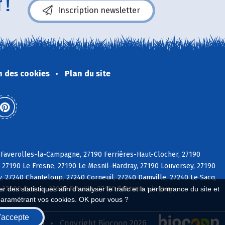
 !
Inscription newsletter
n des cookies
Plan du site
Faverolles-la-Campagne, 27190 Ferrières-Haut-Clocher, 27190
le, 27190 Le Fresne, 27190 Le Mesnil-Hardray, 27190 Louversey, 27190
y, 27240 Chanteloup, 27240 Corneuil, 27240 Damville, 27240 Le Sacq,
27000 Evreux, 27930 Fauville, 27120 Fontaine s/s Jouy
 des statistiques afin d'analyser le trafic et la performance du site et
paramétrant vos cookies. OK pour vous ?
'accepte
seau Biocoop
Copyright Biocoop 2026