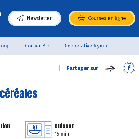
Newsletter
Courses en ligne
(s’ouvre dans une nouvelle fenêtre)
coop
Corner Bio
Coopérative Nymphéa
Partager sur
 céréales
tion
Cuisson
15 min