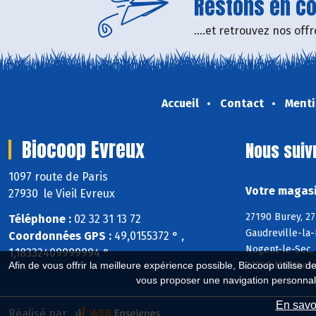
Restons en con
....et retrouvez nos of
Accueil
Contact
Menti
Biocoop Evreux
Nous suiv
1097 route de Paris
Votre magasi
27930 le Vieil Evreux
27190 Burey, 2
Téléphone :
02 32 31 13 72
Gaudreville-la-
Coordonnées GPS :
49,0155372 ° ,
Nogent-le-Sec, 
1,18332409999994 °
27240 Manthelon
Afin de vous offrir la meilleure expérience possible, Biocoop utilise d
vous proposer une navigation personnal
En savoi
Réalisé par