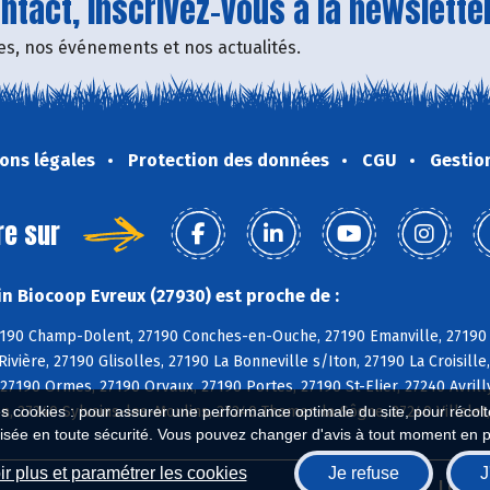
tact, inscrivez-vous à la newsletter
fres, nos événements et nos actualités.
ons légales
Protection des données
CGU
Gestio
re sur
n Biocoop Evreux (27930) est proche de :
7190 Champ-Dolent, 27190 Conches-en-Ouche, 27190 Emanville, 27190 
Rivière, 27190 Glisolles, 27190 La Bonneville s/Iton, 27190 La Croisil
27190 Ormes, 27190 Orvaux, 27190 Portes, 27190 St-Elier, 27240 Avrill
, 27240 Sylvains-les-Moulins, 27240 Thomer-la-Sôgne, 27240 Villalet, 
es cookies : pour assurer une performance optimale du site, pour récolter
isée en toute sécurité. Vous pouvez changer d'avis à tout moment en 
r plus et paramétrer les cookies
Je refuse
J
Biocoop.fr
Le ré