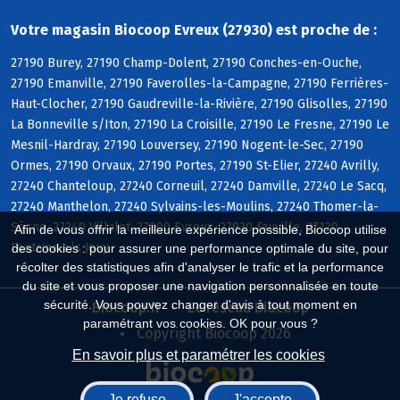
Votre magasin Biocoop Evreux (27930) est proche de :
27190 Burey, 27190 Champ-Dolent, 27190 Conches-en-Ouche,
27190 Emanville, 27190 Faverolles-la-Campagne, 27190 Ferrières-
Haut-Clocher, 27190 Gaudreville-la-Rivière, 27190 Glisolles, 27190
La Bonneville s/Iton, 27190 La Croisille, 27190 Le Fresne, 27190 Le
Mesnil-Hardray, 27190 Louversey, 27190 Nogent-le-Sec, 27190
Ormes, 27190 Orvaux, 27190 Portes, 27190 St-Elier, 27240 Avrilly,
27240 Chanteloup, 27240 Corneuil, 27240 Damville, 27240 Le Sacq,
27240 Manthelon, 27240 Sylvains-les-Moulins, 27240 Thomer-la-
Sôgne, 27240 Villalet, 27000 Evreux, 27930 Fauville, 27120
Afin de vous offrir la meilleure expérience possible, Biocoop utilise
Fontaine s/s Jouy
des cookies : pour assurer une performance optimale du site, pour
récolter des statistiques afin d'analyser le trafic et la performance
du site et vous proposer une navigation personnalisée en toute
sécurité. Vous pouvez changer d'avis à tout moment en
Biocoop.fr
Le réseau Biocoop
paramétrant vos cookies. OK pour vous ?
Copyright Biocoop 2026
En savoir plus et paramétrer les cookies
Je refuse
J'accepte