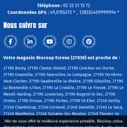
Téléphone :
02 32 31 13 72
Coordonnées GPS :
49,0155372 ° , 1,18332409999994 °
Nous suivre sur
Votre magasin Biocoop Evreux (27930) est proche de :
27190 Burey, 27190 Champ-Dolent, 27190 Conches-en-Ouche,
27190 Emanville, 27190 Faverolles-la-Campagne, 27190 Ferrières-
Haut-Clocher, 27190 Gaudreville-la-Rivière, 27190 Glisolles, 27190
La Bonneville s/Iton, 27190 La Croisille, 27190 Le Fresne, 27190 Le
Mesnil-Hardray, 27190 Louversey, 27190 Nogent-le-Sec, 27190
Ormes, 27190 Orvaux, 27190 Portes, 27190 St-Elier, 27240 Avrilly,
27240 Chanteloup, 27240 Corneuil, 27240 Damville, 27240 Le Sacq,
27240 Manthelon, 27240 Sylvains-les-Moulins, 27240 Thomer-la-
Sôgne, 27240 Villalet, 27000 Evreux, 27930 Fauville, 27120
Afin de vous offrir la meilleure expérience possible, Biocoop utilise
Fontaine s/s Jouy