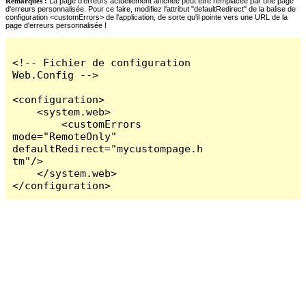
Remarques :
La page d'erreurs actuellement affichée peut être remplacée par une page
d'erreurs personnalisée. Pour ce faire, modifiez l'attribut "defaultRedirect" de la balise de
configuration <customErrors> de l'application, de sorte qu'il pointe vers une URL de la
page d'erreurs personnalisée !
<!-- Fichier de configuration 
Web.Config -->

<configuration>

    <system.web>

        <customErrors 
mode="RemoteOnly" 
defaultRedirect="mycustompage.h
tm"/>

    </system.web>

</configuration>