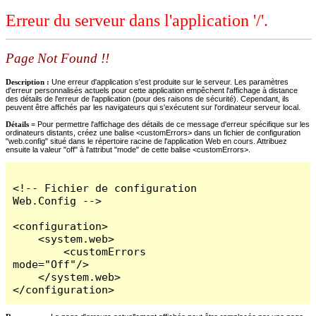
Erreur du serveur dans l'application '/'.
Page Not Found !!
Description :
Une erreur d'application s'est produite sur le serveur. Les paramètres
d'erreur personnalisés actuels pour cette application empêchent l'affichage à distance
des détails de l'erreur de l'application (pour des raisons de sécurité). Cependant, ils
peuvent être affichés par les navigateurs qui s'exécutent sur l'ordinateur serveur local.
Détails =
Pour permettre l'affichage des détails de ce message d'erreur spécifique sur les
ordinateurs distants, créez une balise <customErrors> dans un fichier de configuration
"web.config" situé dans le répertoire racine de l'application Web en cours. Attribuez
ensuite la valeur "off" à l'attribut "mode" de cette balise <customErrors>.
<!-- Fichier de configuration 
Web.Config -->

<configuration>

    <system.web>

        <customErrors 
mode="Off"/>

    </system.web>

</configuration>