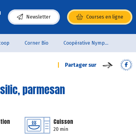
Newsletter
Courses en ligne
(s’ouvre dans une nouvelle fenêtre)
coop
Corner Bio
Coopérative Nymphéa
Partager sur
silic, parmesan
tion
Cuisson
20 min