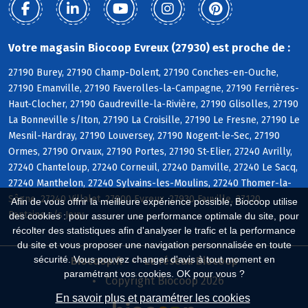
Votre magasin Biocoop Evreux (27930) est proche de :
27190 Burey, 27190 Champ-Dolent, 27190 Conches-en-Ouche,
27190 Emanville, 27190 Faverolles-la-Campagne, 27190 Ferrières-
Haut-Clocher, 27190 Gaudreville-la-Rivière, 27190 Glisolles, 27190
La Bonneville s/Iton, 27190 La Croisille, 27190 Le Fresne, 27190 Le
Mesnil-Hardray, 27190 Louversey, 27190 Nogent-le-Sec, 27190
Ormes, 27190 Orvaux, 27190 Portes, 27190 St-Elier, 27240 Avrilly,
27240 Chanteloup, 27240 Corneuil, 27240 Damville, 27240 Le Sacq,
27240 Manthelon, 27240 Sylvains-les-Moulins, 27240 Thomer-la-
Sôgne, 27240 Villalet, 27000 Evreux, 27930 Fauville, 27120
Afin de vous offrir la meilleure expérience possible, Biocoop utilise
Fontaine s/s Jouy
des cookies : pour assurer une performance optimale du site, pour
récolter des statistiques afin d'analyser le trafic et la performance
du site et vous proposer une navigation personnalisée en toute
sécurité. Vous pouvez changer d'avis à tout moment en
Biocoop.fr
Le réseau Biocoop
paramétrant vos cookies. OK pour vous ?
Copyright Biocoop 2026
En savoir plus et paramétrer les cookies