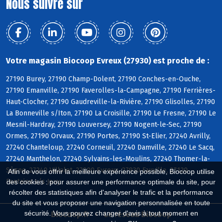
Nous suivre sur
Votre magasin Biocoop Evreux (27930) est proche de :
27190 Burey, 27190 Champ-Dolent, 27190 Conches-en-Ouche,
27190 Emanville, 27190 Faverolles-la-Campagne, 27190 Ferrières-
Haut-Clocher, 27190 Gaudreville-la-Rivière, 27190 Glisolles, 27190
La Bonneville s/Iton, 27190 La Croisille, 27190 Le Fresne, 27190 Le
Mesnil-Hardray, 27190 Louversey, 27190 Nogent-le-Sec, 27190
Ormes, 27190 Orvaux, 27190 Portes, 27190 St-Elier, 27240 Avrilly,
27240 Chanteloup, 27240 Corneuil, 27240 Damville, 27240 Le Sacq,
27240 Manthelon, 27240 Sylvains-les-Moulins, 27240 Thomer-la-
Sôgne, 27240 Villalet, 27000 Evreux, 27930 Fauville, 27120
Afin de vous offrir la meilleure expérience possible, Biocoop utilise
Fontaine s/s Jouy
des cookies : pour assurer une performance optimale du site, pour
récolter des statistiques afin d'analyser le trafic et la performance
du site et vous proposer une navigation personnalisée en toute
sécurité. Vous pouvez changer d'avis à tout moment en
Biocoop.fr
Le réseau Biocoop