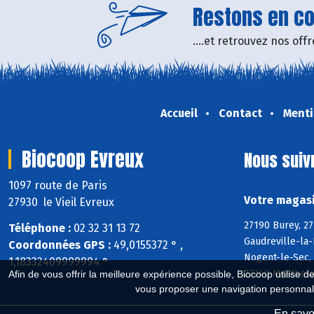
Restons en con
....et retrouvez nos of
Accueil
Contact
Menti
Biocoop Evreux
Nous suiv
1097 route de Paris
Votre magasi
27930 le Vieil Evreux
27190 Burey, 2
Téléphone :
02 32 31 13 72
Gaudreville-la-
Coordonnées GPS :
49,0155372 ° ,
Nogent-le-Sec, 
1,18332409999994 °
27240 Manthelon
Afin de vous offrir la meilleure expérience possible, Biocoop utilise d
vous proposer une navigation personnal
En savoi