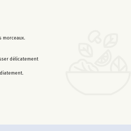
ts morceaux.
asser délicatement
édiatement.