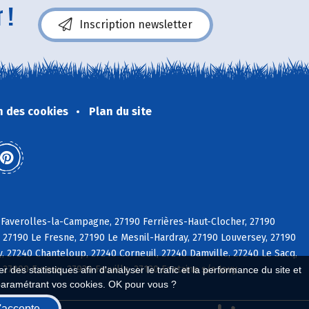
 !
Inscription newsletter
n des cookies
Plan du site
Faverolles-la-Campagne, 27190 Ferrières-Haut-Clocher, 27190
le, 27190 Le Fresne, 27190 Le Mesnil-Hardray, 27190 Louversey, 27190
y, 27240 Chanteloup, 27240 Corneuil, 27240 Damville, 27240 Le Sacq,
27000 Evreux, 27930 Fauville, 27120 Fontaine s/s Jouy
 des statistiques afin d'analyser le trafic et la performance du site et
paramétrant vos cookies. OK pour vous ?
'accepte