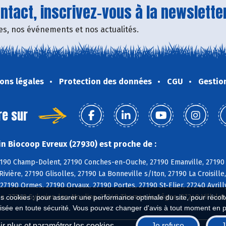
tact, inscrivez-vous à la newsletter
fres, nos événements et nos actualités.
ons légales
Protection des données
CGU
Gestio
re sur
n Biocoop Evreux (27930) est proche de :
7190 Champ-Dolent, 27190 Conches-en-Ouche, 27190 Emanville, 27190 
Rivière, 27190 Glisolles, 27190 La Bonneville s/Iton, 27190 La Croisil
27190 Ormes, 27190 Orvaux, 27190 Portes, 27190 St-Elier, 27240 Avrill
, 27240 Sylvains-les-Moulins, 27240 Thomer-la-Sôgne, 27240 Villalet, 
es cookies : pour assurer une performance optimale du site, pour récolter
isée en toute sécurité. Vous pouvez changer d'avis à tout moment en 
r plus et paramétrer les cookies
Je refuse
J