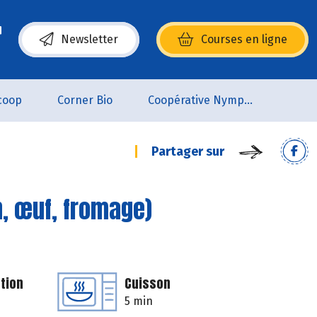
Newsletter
Courses en ligne
(s’ouvre dans une nouvelle fenêtre)
coop
Corner Bio
Coopérative Nymphéa
Partager sur
n, œuf, fromage)
tion
Cuisson
5 min