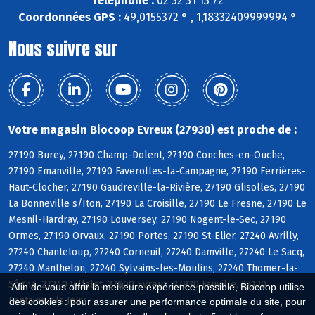
Téléphone :
02 32 31 13 72
Coordonnées GPS :
49,0155372 ° , 1,18332409999994 °
Nous suivre sur
Votre magasin Biocoop Evreux (27930) est proche de :
27190 Burey, 27190 Champ-Dolent, 27190 Conches-en-Ouche,
27190 Emanville, 27190 Faverolles-la-Campagne, 27190 Ferrières-
Haut-Clocher, 27190 Gaudreville-la-Rivière, 27190 Glisolles, 27190
La Bonneville s/Iton, 27190 La Croisille, 27190 Le Fresne, 27190 Le
Mesnil-Hardray, 27190 Louversey, 27190 Nogent-le-Sec, 27190
Ormes, 27190 Orvaux, 27190 Portes, 27190 St-Elier, 27240 Avrilly,
27240 Chanteloup, 27240 Corneuil, 27240 Damville, 27240 Le Sacq,
27240 Manthelon, 27240 Sylvains-les-Moulins, 27240 Thomer-la-
Sôgne, 27240 Villalet, 27000 Evreux, 27930 Fauville, 27120
Afin de vous offrir la meilleure expérience possible, Biocoop utilise
Fontaine s/s Jouy
des cookies : pour assurer une performance optimale du site, pour