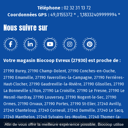
Téléphone :
02 32 31 13 72
Coordonnées GPS :
49,0155372 ° , 1,18332409999994 °
Nous suivre sur
Votre magasin Biocoop Evreux (27930) est proche de :
27190 Burey, 27190 Champ-Dolent, 27190 Conches-en-Ouche,
27190 Emanville, 27190 Faverolles-la-Campagne, 27190 Ferrières-
Haut-Clocher, 27190 Gaudreville-la-Rivière, 27190 Glisolles, 27190
La Bonneville s/Iton, 27190 La Croisille, 27190 Le Fresne, 27190 Le
Mesnil-Hardray, 27190 Louversey, 27190 Nogent-le-Sec, 27190
Ormes, 27190 Orvaux, 27190 Portes, 27190 St-Elier, 27240 Avrilly,
27240 Chanteloup, 27240 Corneuil, 27240 Damville, 27240 Le Sacq,
27240 Manthelon, 27240 Sylvains-les-Moulins, 27240 Thomer-la-
Sôgne, 27240 Villalet, 27000 Evreux, 27930 Fauville, 27120
Afin de vous offrir la meilleure expérience possible, Biocoop utilise