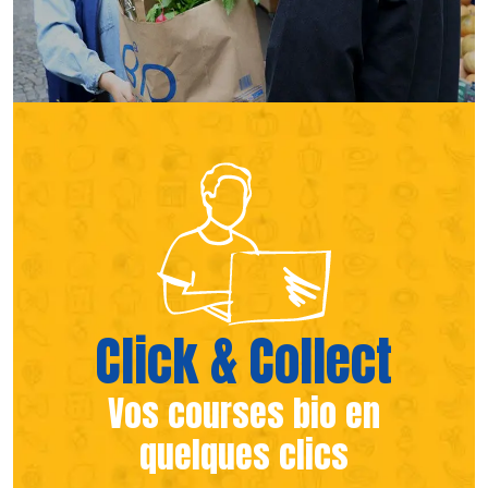
(s’ouvre dans une nouvelle fen
(s’ouvre dans une nouvelle fen
Click & Collect
Vos courses bio en
quelques clics