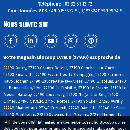
Téléphone :
02 32 31 13 72
Coordonnées GPS :
49,0155372 ° , 1,18332409999994 °
Nous suivre sur
Votre magasin Biocoop Evreux (27930) est proche de :
27190 Burey, 27190 Champ-Dolent, 27190 Conches-en-Ouche,
27190 Emanville, 27190 Faverolles-la-Campagne, 27190 Ferrières-
Haut-Clocher, 27190 Gaudreville-la-Rivière, 27190 Glisolles, 27190
La Bonneville s/Iton, 27190 La Croisille, 27190 Le Fresne, 27190 Le
Mesnil-Hardray, 27190 Louversey, 27190 Nogent-le-Sec, 27190
Ormes, 27190 Orvaux, 27190 Portes, 27190 St-Elier, 27240 Avrilly,
27240 Chanteloup, 27240 Corneuil, 27240 Damville, 27240 Le Sacq,
27240 Manthelon, 27240 Sylvains-les-Moulins, 27240 Thomer-la-
Sôgne, 27240 Villalet, 27000 Evreux, 27930 Fauville, 27120
Afin de vous offrir la meilleure expérience possible, Biocoop utilise
Fontaine s/s Jouy
des cookies : pour assurer une performance optimale du site, pour