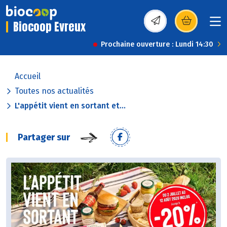
Biocoop Evreux
(s’ouvre dans une nou
Prochaine ouverture : Lundi 14:30
Accueil
Toutes nos actualités
L'appétit vient en sortant et...
Partager sur