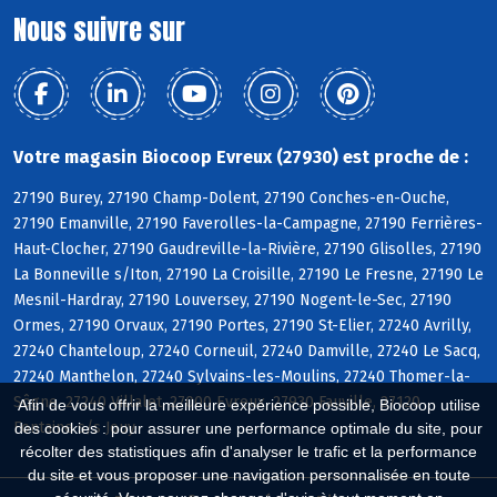
Nous suivre sur
Votre magasin Biocoop Evreux (27930) est proche de :
27190 Burey, 27190 Champ-Dolent, 27190 Conches-en-Ouche,
27190 Emanville, 27190 Faverolles-la-Campagne, 27190 Ferrières-
Haut-Clocher, 27190 Gaudreville-la-Rivière, 27190 Glisolles, 27190
La Bonneville s/Iton, 27190 La Croisille, 27190 Le Fresne, 27190 Le
Mesnil-Hardray, 27190 Louversey, 27190 Nogent-le-Sec, 27190
Ormes, 27190 Orvaux, 27190 Portes, 27190 St-Elier, 27240 Avrilly,
27240 Chanteloup, 27240 Corneuil, 27240 Damville, 27240 Le Sacq,
27240 Manthelon, 27240 Sylvains-les-Moulins, 27240 Thomer-la-
Sôgne, 27240 Villalet, 27000 Evreux, 27930 Fauville, 27120
Afin de vous offrir la meilleure expérience possible, Biocoop utilise
Fontaine s/s Jouy
des cookies : pour assurer une performance optimale du site, pour
récolter des statistiques afin d'analyser le trafic et la performance
du site et vous proposer une navigation personnalisée en toute