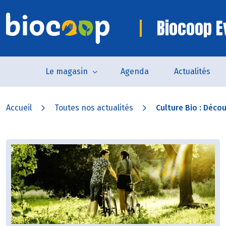
Biocoop E
Le magasin
Agenda
Actualités
Accueil
Toutes nos actualités
Culture Bio : Découv