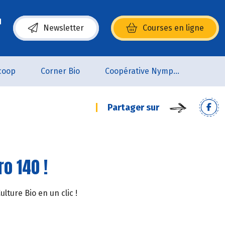
Newsletter
Courses en ligne
(s’ouvre dans une nouvelle fenêtre)
coop
Corner Bio
Coopérative Nymphéa
Partager sur
o 140 !
ture Bio en un clic !