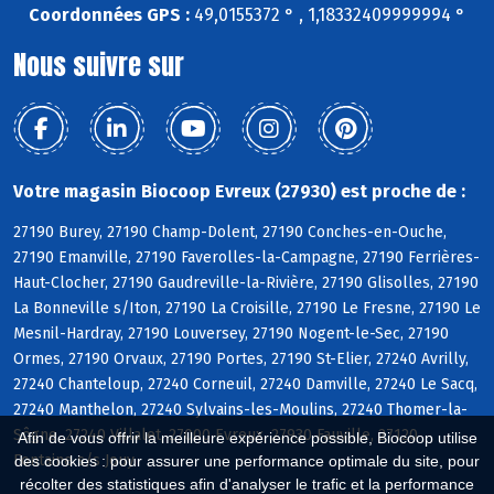
Coordonnées GPS :
49,0155372 ° , 1,18332409999994 °
Nous suivre sur
Votre magasin Biocoop Evreux (27930) est proche de :
27190 Burey, 27190 Champ-Dolent, 27190 Conches-en-Ouche,
27190 Emanville, 27190 Faverolles-la-Campagne, 27190 Ferrières-
Haut-Clocher, 27190 Gaudreville-la-Rivière, 27190 Glisolles, 27190
La Bonneville s/Iton, 27190 La Croisille, 27190 Le Fresne, 27190 Le
Mesnil-Hardray, 27190 Louversey, 27190 Nogent-le-Sec, 27190
Ormes, 27190 Orvaux, 27190 Portes, 27190 St-Elier, 27240 Avrilly,
27240 Chanteloup, 27240 Corneuil, 27240 Damville, 27240 Le Sacq,
27240 Manthelon, 27240 Sylvains-les-Moulins, 27240 Thomer-la-
Sôgne, 27240 Villalet, 27000 Evreux, 27930 Fauville, 27120
Afin de vous offrir la meilleure expérience possible, Biocoop utilise
Fontaine s/s Jouy
des cookies : pour assurer une performance optimale du site, pour
récolter des statistiques afin d'analyser le trafic et la performance