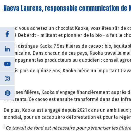
Naeva Laurens, responsable communication de 
Quand vous achetez un chocolat Kaoka, vous êtes sûr de con
André Deberdt - militant et pionnier de la bio - a fait le ch
Ce qui distingue Kaoka ? Ses filières de cacao : bio, équita
dominicaine. Dans chacun de ces pays, Kaoka travaille mai
accompagnent les producteurs au quotidien : conseil agrono
Depuis plus de quinze ans, Kaoka mène un important travail 
Dans ses filières, Kaoka s'engage financièrement auprès d
adhérents. Ce cacao est ensuite transformé dans des infras
De plus, Kaoka est engagé depuis 2021 dans un ambitieux pr
mondial, pour un cacao zéro déforestation et pour la régén
"
Ce travail de fond est nécessaire pour pérenniser les filière