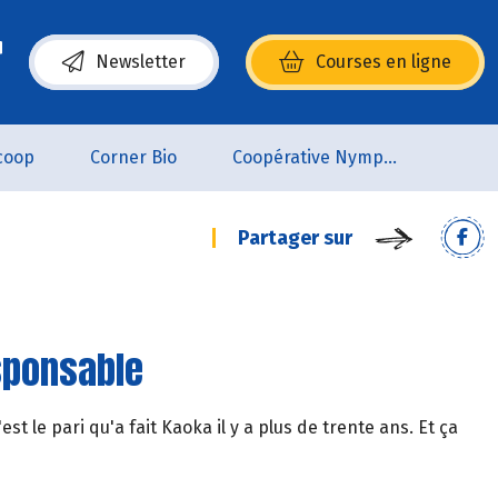
Newsletter
Courses en ligne
(s’ouvre dans une nouvelle fenêtre)
coop
Corner Bio
Coopérative Nymphéa
Partager sur
esponsable
est le pari qu'a fait Kaoka il y a plus de trente ans. Et ça